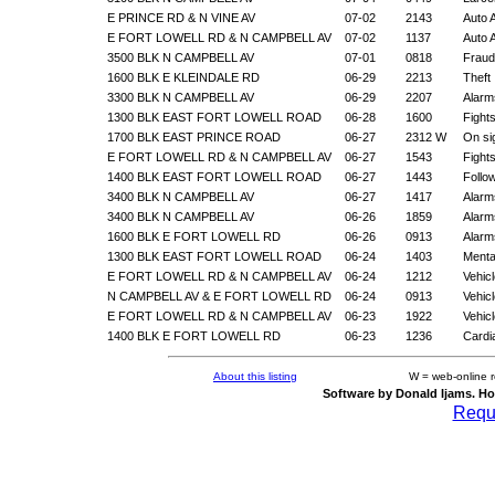
E PRINCE RD & N VINE AV
07-02
2143
Auto 
E FORT LOWELL RD & N CAMPBELL AV
07-02
1137
Auto 
3500 BLK N CAMPBELL AV
07-01
0818
Fraud
1600 BLK E KLEINDALE RD
06-29
2213
Theft
3300 BLK N CAMPBELL AV
06-29
2207
Alarm
1300 BLK EAST FORT LOWELL ROAD
06-28
1600
Fight
1700 BLK EAST PRINCE ROAD
06-27
2312 W
On si
E FORT LOWELL RD & N CAMPBELL AV
06-27
1543
Fight
1400 BLK EAST FORT LOWELL ROAD
06-27
1443
Follo
3400 BLK N CAMPBELL AV
06-27
1417
Alarm
3400 BLK N CAMPBELL AV
06-26
1859
Alarm
1600 BLK E FORT LOWELL RD
06-26
0913
Alarm
1300 BLK EAST FORT LOWELL ROAD
06-24
1403
Mental
E FORT LOWELL RD & N CAMPBELL AV
06-24
1212
Vehic
N CAMPBELL AV & E FORT LOWELL RD
06-24
0913
Vehic
E FORT LOWELL RD & N CAMPBELL AV
06-23
1922
Vehic
1400 BLK E FORT LOWELL RD
06-23
1236
Cardi
About this listing
W = web-online 
Software by Donald Ijams. Ho
Reque