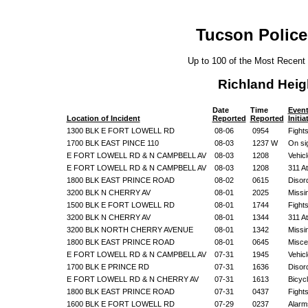
Tucson Police
Up to 100 of the Most Recent
Richland Hei
Date
Time
Even
Location of Incident
Reported
Reported
Initi
1300 BLK E FORT LOWELL RD
08-06
0954
Fight
1700 BLK EAST PINCE 110
08-03
1237 W
On si
E FORT LOWELL RD & N CAMPBELL AV
08-03
1208
Vehic
E FORT LOWELL RD & N CAMPBELL AV
08-03
1208
311 A
1800 BLK EAST PRINCE ROAD
08-02
0615
Disor
3200 BLK N CHERRY AV
08-01
2025
Missi
1500 BLK E FORT LOWELL RD
08-01
1744
Fight
3200 BLK N CHERRY AV
08-01
1344
311 A
3200 BLK NORTH CHERRY AVENUE
08-01
1342
Missi
1800 BLK EAST PRINCE ROAD
08-01
0645
Misce
E FORT LOWELL RD & N CAMPBELL AV
07-31
1945
Vehic
1700 BLK E PRINCE RD
07-31
1636
Disor
E FORT LOWELL RD & N CHERRY AV
07-31
1613
Bicycl
1800 BLK EAST PRINCE ROAD
07-31
0437
Fight
1600 BLK E FORT LOWELL RD
07-29
0237
Alarm