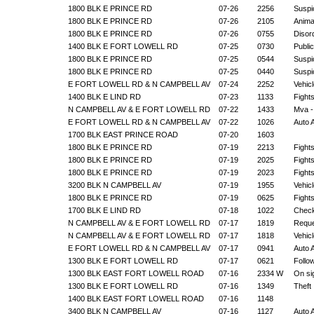
1800 BLK E PRINCE RD
07-26
2256
Suspic
1800 BLK E PRINCE RD
07-26
2105
Anima
1800 BLK E PRINCE RD
07-26
0755
Disor
1400 BLK E FORT LOWELL RD
07-25
0730
Public
1800 BLK E PRINCE RD
07-25
0544
Suspic
1800 BLK E PRINCE RD
07-25
0440
Suspic
E FORT LOWELL RD & N CAMPBELL AV
07-24
2252
Vehic
1400 BLK E LIND RD
07-23
1133
Fight
N CAMPBELL AV & E FORT LOWELL RD
07-22
1433
Mva -
E FORT LOWELL RD & N CAMPBELL AV
07-22
1026
Auto 
1700 BLK EAST PRINCE ROAD
07-20
1603
1800 BLK E PRINCE RD
07-19
2213
Fight
1800 BLK E PRINCE RD
07-19
2025
Fight
1800 BLK E PRINCE RD
07-19
2023
Fight
3200 BLK N CAMPBELL AV
07-19
1955
Vehic
1800 BLK E PRINCE RD
07-19
0625
Fight
1700 BLK E LIND RD
07-18
1022
Check
N CAMPBELL AV & E FORT LOWELL RD
07-17
1819
Reque
N CAMPBELL AV & E FORT LOWELL RD
07-17
1818
Vehic
E FORT LOWELL RD & N CAMPBELL AV
07-17
0941
Auto 
1300 BLK E FORT LOWELL RD
07-17
0621
Follo
1300 BLK EAST FORT LOWELL ROAD
07-16
2334 W
On si
1300 BLK E FORT LOWELL RD
07-16
1349
Theft
1400 BLK EAST FORT LOWELL ROAD
07-16
1148
3400 BLK N CAMPBELL AV
07-16
1127
Auto 